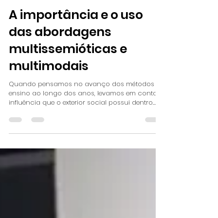
financeiro6742
21 de jun. de 2023
2 min de leitura
A importância e o uso
das abordagens
multissemióticas e
multimodais
Quando pensamos no avanço dos métodos de
ensino ao longo dos anos, levamos em conta a
influência que o exterior social possui dentro
das...